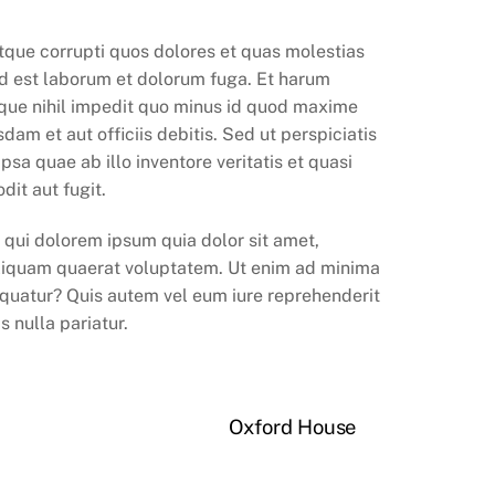
tque corrupti quos dolores et quas molestias
, id est laborum et dolorum fuga. Et harum
umque nihil impedit quo minus id quod maxime
 et aut officiis debitis. Sed ut perspiciatis
a quae ab illo inventore veritatis et quasi
it aut fugit.
qui dolorem ipsum quia dolor sit amet,
aliquam quaerat voluptatem. Ut enim ad minima
equatur? Quis autem vel eum iure reprehenderit
 nulla pariatur.
Oxford House