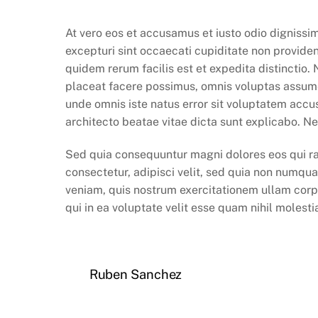
At vero eos et accusamus et iusto odio dignissi
excepturi sint occaecati cupiditate non provident
quidem rerum facilis est et expedita distinctio
placeat facere possimus, omnis voluptas assume
unde omnis iste natus error sit voluptatem accu
architecto beatae vitae dicta sunt explicabo. N
Sed quia consequuntur magni dolores eos qui ra
consectetur, adipisci velit, sed quia non numq
veniam, quis nostrum exercitationem ullam corpo
qui in ea voluptate velit esse quam nihil molest
Ruben Sanchez