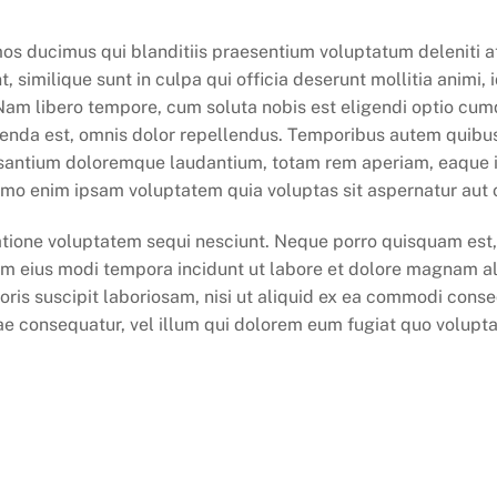
mos ducimus qui blanditiis praesentium voluptatum deleniti a
, similique sunt in culpa qui officia deserunt mollitia animi
. Nam libero tempore, cum soluta nobis est eligendi optio c
nda est, omnis dolor repellendus. Temporibus autem quibusdam
santium doloremque laudantium, totam rem aperiam, eaque ips
emo enim ipsam voluptatem quia voluptas sit aspernatur aut od
tione voluptatem sequi nesciunt. Neque porro quisquam est, 
uam eius modi tempora incidunt ut labore et dolore magnam 
ris suscipit laboriosam, nisi ut aliquid ex ea commodi cons
iae consequatur, vel illum qui dolorem eum fugiat quo voluptas