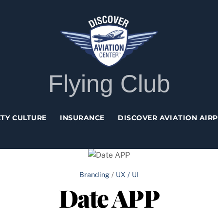
Back
To
Top
Flying Club
TY CULTURE
INSURANCE
DISCOVER AVIATION AIR
Branding
/
UX / UI
Date APP