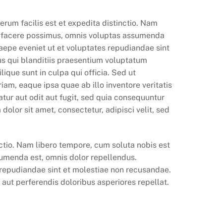
erum facilis est et expedita distinctio. Nam
t facere possimus, omnis voluptas assumenda
aepe eveniet ut et voluptates repudiandae sint
s qui blanditiis praesentium voluptatum
ique sunt in culpa qui officia. Sed ut
am, eaque ipsa quae ab illo inventore veritatis
tur aut odit aut fugit, sed quia consequuntur
lor sit amet, consectetur, adipisci velit, sed
nctio. Nam libero tempore, cum soluta nobis est
umenda est, omnis dolor repellendus.
 repudiandae sint et molestiae non recusandae.
 aut perferendis doloribus asperiores repellat.