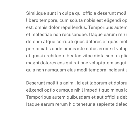
Similique sunt in culpa qui officia deserunt mol
libero tempore, cum soluta nobis est eligendi 
est, omnis dolor repellendus. Temporibus autem 
et molestiae non recusandae. Itaque earum reru
deleniti atque corrupti quos dolores et quas mole
perspiciatis unde omnis iste natus error sit vo
et quasi architecto beatae vitae dicta sunt exp
magni dolores eos qui ratione voluptatem sequi 
quia non numquam eius modi tempora incidunt 
Deserunt mollitia animi, id est laborum et dolor
eligendi optio cumque nihil impedit quo minus 
Temporibus autem quibusdam et aut officiis debi
Itaque earum rerum hic tenetur a sapiente delect