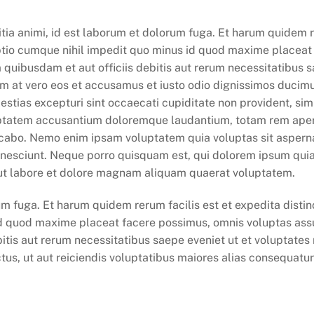
litia animi, id est laborum et dolorum fuga. Et harum quidem r
optio cumque nihil impedit quo minus id quod maxime placea
quibusdam et aut officiis debitis aut rerum necessitatibus s
m at vero eos et accusamus et iusto odio dignissimos ducimu
stias excepturi sint occaecati cupiditate non provident, simil
luptatem accusantium doloremque laudantium, totam rem aperi
licabo. Nemo enim ipsam voluptatem quia voluptas sit asperna
nesciunt. Neque porro quisquam est, qui dolorem ipsum quia do
ut labore et dolore magnam aliquam quaerat voluptatem.
um fuga. Et harum quidem rerum facilis est et expedita disti
id quod maxime placeat facere possimus, omnis voluptas ass
tis aut rerum necessitatibus saepe eveniet ut et voluptates
us, ut aut reiciendis voluptatibus maiores alias consequatur